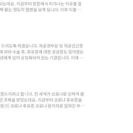
게 되는데요. 지금부터 항문에서 피가나는 이유를 알
짝 묻는 정도의 혈변을 보게 됩니다. 이후 이를 방
 피가 흥건하게 묻어나올 수는 있습니다. 하지만 만
량의 혈변을 보았을 때 바로 항문외과 진단을 받아보
의 특성상 앉는 시간이..
를 드리도록 하겠습니다. 자궁경부암 및 자궁선근증
에 따라 수술 후, 후유증에 대한 궁금증도 많아졌는
여성에게 있어 상징화되어 있는 기관입니다. 이에 따
으로서의 자존감도 떨어지기에 정신적으로 매우 우
 갖게되며 감정기복도 심해지는 특징이 있습니다. 심
이 필요합니다. 2. 성욕감퇴 ..
말씀드리려고 합니다. 전 세계가 코로나로 인하여 몸
 큰 주목을 받았는데요. 지금부터 코로나 후유증을
(링크) 코로나 후유증 코로나 완치자로 알려진 부산
분의 언론에서 코로나 증상에만 관심을 갖았지 후
 걸릴 수 있기에 완치가 아닌 '회복'이라는 단어를
(THE SUN)'이 말하는..