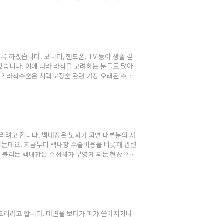
대에서 특히 만족도가 높은 것으로 알려져 있습니다.
관절 건강에 좋은 액상형태의 제품입니다. ② 관절보
다. 약효검사에서 관절통증..
 하겠습니다. 모니터, 핸드폰, TV 등이 생활 깊
습니다. 이에 따라 라식을 고려하는 분들도 많아
란? 라식수술은 시력교정술 관련 가장 오래된 수술
 교정하고 다시 각막을 덮어 마무리하는 안과 수술입
검사를 필요로 합니다. 검사를 통해서 환자 각막의
 한달 전부터는 렌즈착용을 하지..
리려고 합니다. 백내장은 노화가 되면 대부분의 사
 되는데요. 지금부터 백내장 수술비용을 비롯해 관련
로 불리는 백내장은 수정체가 뿌옇게 되는 현상으로
빛번짐 현상도 나타납니다. 원인은 노화가 큰 비중을
 임신시기에도 나타날 수 있습니다. 백내장 증상 ①
. 이에 따라 시야확보..
드리려고 합니다. 대변을 보다가 피가 쏟아지거나