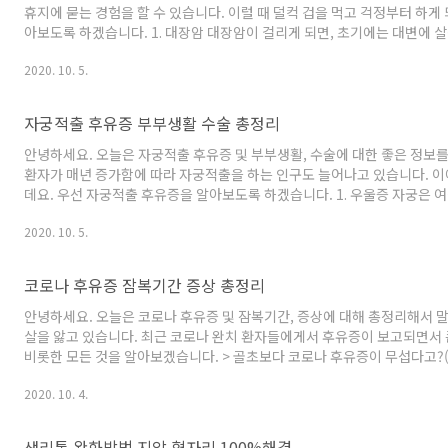
휴지에 묻는 경험을 할 수 있습니다. 이럴 때 덜컥 겁을 먹고 걱정부터 하
아보도록 하겠습니다. 1. 대장암 대장암이 걸리게 되면, 초기에는 대변에 살
치하게 되면, 대변을 본 변기가 검붉은 피로 뒤덮이게 됩니다. 대장염으로도
2020. 10. 5.
약 피의 색깔이 검붉은 색을 띤다면 대장암의 가능성이 높은 만큼, 초기 소
는 것이 좋습니다. 2. 치핵 치핵은 대변을 보기 위해 오래 앉아있거나, 업무
자궁적출 후유증 부부생활 수술 총정리
안녕하세요. 오늘은 자궁적출 후유증 및 부부생활, 수술에 대한 좋은 정보
환자가 매년 증가함에 따라 자궁적출을 하는 인구도 늘어나고 있습니다. 이
데요. 우선 자궁적출 후유증을 알아보도록 하겠습니다. 1. 우울증 자궁은 
라 갑자기 자궁이 없어진다는 것에 대한 상실감이 클 수밖에 없으며, 여성
2020. 10. 5.
울해지는 현상을 겪게 됩니다. 우울 증세를 비롯하여, 매사 불안한 느낌을
할 경우, 공황장애로 까지 이어지기 때문에 가족들이 보듬어주고 대화하는 노력
코로나 후유증 잠복기간 증상 총정리
안녕하세요. 오늘은 코로나 후유증 및 잠복기간, 증상에 대해 총정리해서 
살을 앓고 있습니다. 최근 코로나 완치 환자들에게서 후유증이 보고되면서
비롯한 모든 것을 알아보겠습니다. > 골초보다 코로나 후유증이 무섭다고?
대학교 박현 교수가 코로나 후유증을 밝히면서 큰 이슈가 됐었습니다. 대부
2020. 10. 4.
유증에는 전혀 언급이 없었기 때문입니다. 또한 코로나는 걸렸던 환자가 다시
쓰는 게 맞다고 할 정도로 심각하다 합니다. 그럼 박현교수와 영국 일간지 '더선
생리통 완화방법 지압 혈자리 100%해결