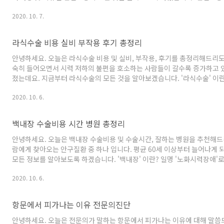
통에 효과가 매우 좋다고 알려진 건강기능식품 입니다. 50대 이상의 연령
2020. 10. 7.
관절보궁은 2가지 형태로 나누어져 있습니다. ① 관절보궁[보]는 연골과 
궁[궁]은 골다공증 및 근육, 신경 유지 등을 시켜주는 타정형태의 제품입니
라식수술 비용 실비 부작용 후기 총정리
안녕하세요. 오늘은 라식수술 비용 및 실비, 부작용, 후기를 총정리해드리도록
숙히 들어오면서 시력 저하의 불편을 호소하는 사람들이 갈수록 증가하고 있
졌는데요. 지금부터 라식수술의 모든 것을 알아보겠습니다. '라식수술' 이
법입니다. 환자의 눈을 고려하여 각막의 얇게 벗긴 후, 시력을 정상범위로
2020. 10. 6.
니다. 라식수술은 눈의 각막을 벗겨내야 하기 때문에, 사전에 매우 정밀한 
두께를 체킹하게 되고, 레이저로 깎아도 되는 범위를 판단하게 됩니다. 수술
백내장 수술비용 시간 병원 총정리
안녕하세요. 오늘은 백내장 수술비용 및 수술시간, 잘하는 병원을 추천해드
람에게 찾아오는 안구질환 중 하나 입니다. 평균 60세 이상부터 늘어나게
모든 정보를 알아보도록 하겠습니다. '백내장' 이란? 일명 '노화시력장애'
발생하게 됩니다. 환자 역시 앞이 뿌옇게 보이는 느낌을 받게되며 더불어 
2020. 10. 6.
차지하지만, 사람에 따라 당뇨, 음주, 유전, 흡연 등의 요인으로도 발생하며
잔상. 백내장이 생기면 물체가 마치 흔들리는 것처럼 여러개로 보이게 됩니다
항문에서 피가나는 이유 전문의진단
안녕하세요. 오늘은 전문의가 말하는 항문에서 피가나는 이유에 대해 말씀