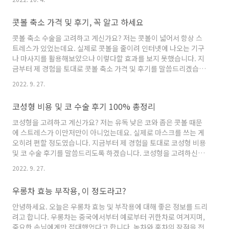
대출 마이너스통장 대출 신용불량자 대출 저금리 대부 대출 대출중
개 사이트 추천 무직자 대출 언청이 바로알기 언청이는 의학용어로
콧볼 축소 가격 및 후기, 꼭 알고 하세요
'구순열(Cleft lip)'이라 불립니다. 이는 선천적으로 윗입술이 갈라
져 있는 것을 말하며 안면 기형 중 가장 대표적인 질환이라 할 수 있
콧볼 축소 수술을 고려하고 계신가요? 저는 콧볼이 넓어서 항상 스
습니다. 그렇다면 언청이는 도대체 왜 생기고 어떤 증상이 나타날까
트레스가 있었는데요. 실제로 콧볼을 줄이려 인터넷에 나오는 기구
요? 언청이 원인 사실 언청이는 직접적인 인과관계가 밝..
나 마사지를 활용해보았으나 이렇다할 효과를 보지 못했습니다. 지
금부터 제 경험을 토대로 콧볼 축소 가격 및 후기를 말씀드리겠습니
다. 잠깐! 코성형 저금리 대출 알아보기 무직자 대출 프리랜서 대출
2022. 9. 27.
비상금 대출 주부 대출 마이너스통장 대출 대학생 대출 모바일 소액
대출 대출중개 사이트 추천 직장인 신용대출 콧볼 축소 알아보기 콧
코성형 비용 및 코 수술 후기 100% 총정리
볼이 넓으면 콧구멍이 커짐과 동시에 코가 낮아 전체적으로 얼굴이
퍼진 느낌을 주게 됩니다. 이를 개선시켜주는 것이 바로 콧볼 축소
코성형을 고려하고 계신가요? 저는 유독 낮은 코와 좁은 콧볼 때문
수술이라고 할 수 있는데요. 그렇다면 콧볼 축소는 어떻게 하는 걸까
에 스트레스가 이만저만이 아니었는데요. 실제로 마스크를 쓰는 게
요? 콧볼 축소 수술방법 콧볼축소 수술방법은 절개법과 비절개법, ..
오히려 편할 정도였습니다. 지금부터 제 경험을 토대로 코성형 비용
및 코 수술 후기를 말씀드리도록 하겠습니다. 코성형을 고려하신다
면 꼭 필독하시기 바랍니다. 잠깐! 코성형 저금리 대출 알아보기 무
2022. 9. 27.
직자 대출 프리랜서 대출 비상금 대출 주부 대출 마이너스통장 대출
대학생 대출 모바일 소액대출 대출중개 사이트 추천 직장인 신용대
우롱차 효능 부작용, 이 정도라고?
출 코성형 알아보기 코성형이 가장 많은 재수술을 한다는 거 알고 계
셨나요? 코성형은 그만큼 신중히 잘 선택해야 한다는 것을 의미합니
안녕하세요. 오늘은 우롱차 효능 및 부작용에 대해 좋은 정보를 드리
다. 즉, 단순 가격만 보고 성형을 했다가는 후회를 할 수 있습니다. 그
려고 합니다. 우롱차는 중국에서부터 예로부터 귀한차로 여겨지며,
렇다면 무엇을 알아야 할까요? 코성형 나이 코가 외모의 반..
중요한 손님에게만 접대했었다고 합니다. 녹차와 홍차의 장점을 전