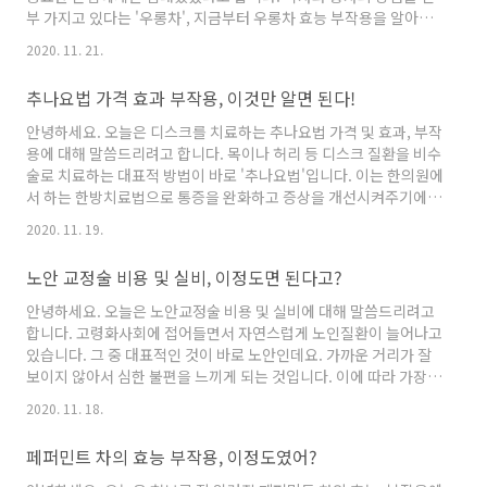
부 가지고 있다는 '우롱차', 지금부터 우롱차 효능 부작용을 알아보
도록 하겠습니다. 1. 숙취해소 우롱차는 간에 쌓인 알콜 성분을 배출
2020. 11. 21.
해주는 역할을 합니다. 이에 따라서 술 마신 후에 마셔주면 숙취해소
에 큰 도움을 얻을 수 있습니다. 술 마신 다음 날, 따뜻한 우롱차를 2
추나요법 가격 효과 부작용, 이것만 알면 된다!
잔 이상 마셔주면 좋습니다. 2. 부종 및 신장 개선 우롱차는 이뇨작용
을 활발히 시켜주기 때문에 몸에 있는 독소와 노폐물을 빼내는데 효
안녕하세요. 오늘은 디스크를 치료하는 추나요법 가격 및 효과, 부작
과적입니다. 이에 따라 몸이 붓는 현상이 잦거나 신장에 문제가 있으
용에 대해 말씀드리려고 합니다. 목이나 허리 등 디스크 질환을 비수
신 분이 마셔주면 도움을 얻을 수 있습니다. 3..
술로 치료하는 대표적 방법이 바로 '추나요법'입니다. 이는 한의원에
서 하는 한방치료법으로 통증을 완화하고 증상을 개선시켜주기에
각광받고 있는데요. 지금부터 추나요법 관련 정보를 알아보겠습니
2020. 11. 19.
다. > 추나요법 빙자해 환자를 성추행했다고?(기사링크) 추나요법
효과 추나요법은 통증이 심한 뼈와 관절을 바르게 펴주어 이를 완화
노안 교정술 비용 및 실비, 이정도면 된다고?
시키는 데 특화된 비수술적 한방 치료법입니다. 보통 추나요법에 큰
효과를 보시는 분들은 목이나 허리 통증으로 고생하는 경우입니다.
안녕하세요. 오늘은 노안교정술 비용 및 실비에 대해 말씀드리려고
추나요법 효과를 볼 수 있는 질환은 매우 다양합니다. 요추염좌, 허
합니다. 고령화사회에 접어들면서 자연스럽게 노인질환이 늘어나고
리디스크, 목디스크, 낙침 등이 대표적이라 할 수 있으며, 이밖에..
있습니다. 그 중 대표적인 것이 바로 노안인데요. 가까운 거리가 잘
보이지 않아서 심한 불편을 느끼게 되는 것입니다. 이에 따라 가장
각광받는 것이 바로 노안교정술 입니다. 그럼 지금부터 노안교정술
2020. 11. 18.
비용, 실비, 관련 정보를 알아보도록 하겠습니다. 노안 증상 노안은
가까운 거리뿐 아니라 다양한 불편함을 가져오게 됩니다. ① 독서
페퍼민트 차의 효능 부작용, 이정도였어?
시, 눈의 피로로 인한 두통 / ② 휴대전화를 문자를 읽기 어려움 / ③
시야가 뿌옇게 되고, 불쾌감 발생 / ④ 눈이 무겁고 뻑뻑 / ⑤ 글 읽을